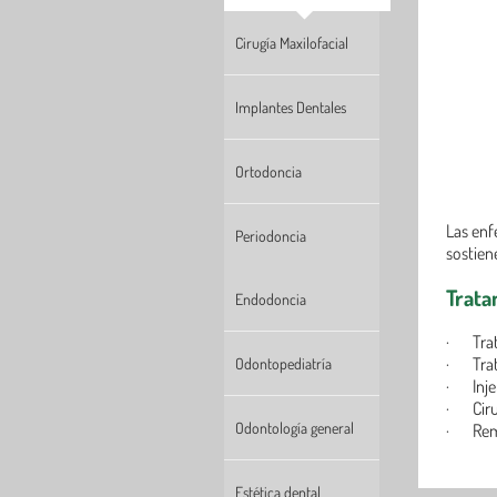
Cirugía Maxilofacial
Implantes Dentales
Ortodoncia
Las enf
Periodoncia
sostien
Trata
Endodoncia
·
Tra
·
Tra
Odontopediatría
·
Inj
·
Cir
Odontología general
·
Rem
Estética dental